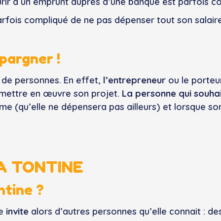
ourir à un emprunt auprès d’une banque est parfois c
arfois compliqué de ne pas dépenser tout son salaire 
pargner !
s de personnes. En effet,
l’entrepreneur
ou le porteur
i mettre en œuvre son projet.
La personne qui souha
 (qu’elle ne dépensera pas ailleurs) et lorsque son 
A TONTINE
ntine ?
le
invite
alors d’autres personnes qu’elle connait : d