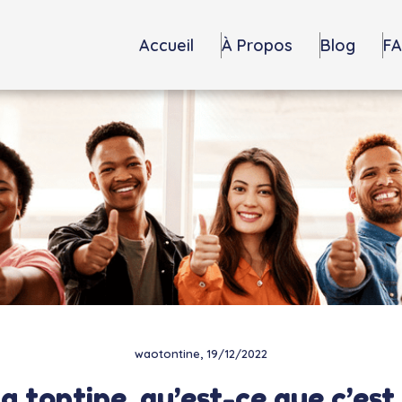
Accueil
À Propos
Blog
F
waotontine, 19/12/2022
a tontine, qu’est-ce que c’est