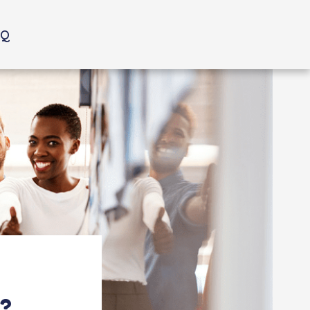
AQ
 ?